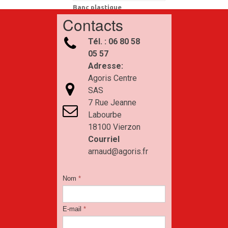
Banc plastique
€6.00
Contacts

Tél. : 06 80 58
05 57
Adresse:
Agoris Centre

SAS
7 Rue Jeanne

Labourbe
18100 Vierzon
Nappe ronde Ø230
€12.00
Courriel
arnaud@agoris.fr
Nom
*
E-mail
*