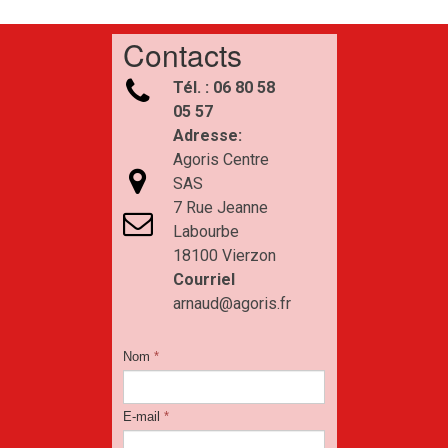
Contacts

Tél. : 06 80 58
05 57
Adresse:
Agoris Centre

SAS
7 Rue Jeanne

Labourbe
18100 Vierzon
Courriel
arnaud@agoris.fr
Nom
*
E-mail
*