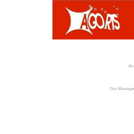
Ac
Oui Mariag