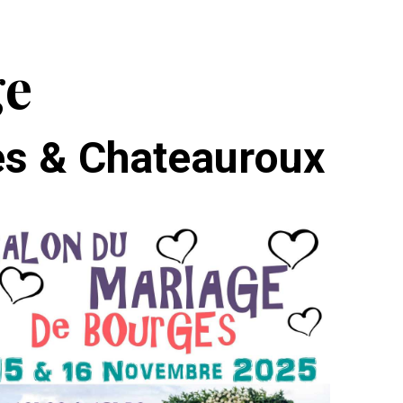
ge
es & Chateauroux