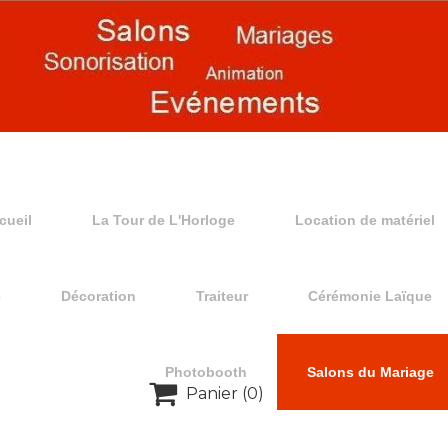
cueil
La Tour de L'Horloge
Location de matériel
e
Décoration
Traiteur
Cérémonie Laïque
Photobooth
Salons du Mariage

Panier
(0)